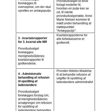
Provstiudvalget vil blive
forelægges til
forlagt modeller til,
overvejelse, om der skal
hvordan en pulje kan se
oprettes en anlægspulje.
ud, til næste
provstiudvalgsmøde. Anne
Marie Nielsen kommer til
mødt under behandling af
mødepunktet
"Anlægspulje".
Kvartalsrapporterne for
3 - kvartalsrapporter
alle kirkekasserne er
for 3. kvartal alle MR
godkendt.
Provstiudvalget
forelægges
menighedsrådenes
kvartalsrapporter til
godkendelse.
Provsten tildeles tilladelse
4 - Administrativ
til at behandle refusion af
behandling af refusion
udgifter til opstilling af
til opstilling af
ladestandere administrativt
ladestandere
Provstiudvalget
forelægges forslag om,
at menighedsrådenes
ansøgninger om refusion
for opstilling af
ladestandere behandles