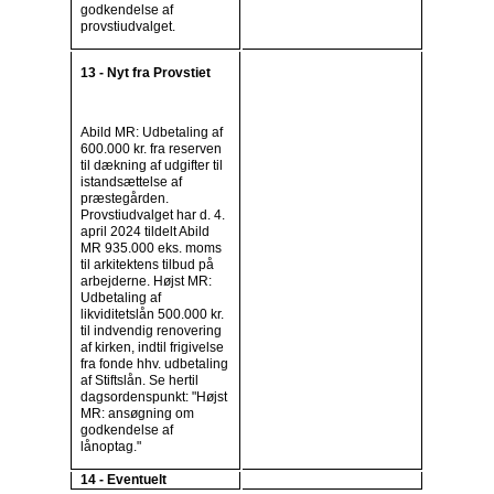
godkendelse af
provstiudvalget.
13 - Nyt fra Provstiet
Abild MR: Udbetaling af
600.000 kr. fra reserven
til dækning af udgifter til
istandsættelse af
præstegården.
Provstiudvalget har d. 4.
april 2024 tildelt Abild
MR 935.000 eks. moms
til arkitektens tilbud på
arbejderne. Højst MR:
Udbetaling af
likviditetslån 500.000 kr.
til indvendig renovering
af kirken, indtil frigivelse
fra fonde hhv. udbetaling
af Stiftslån. Se hertil
dagsordenspunkt: "Højst
MR: ansøgning om
godkendelse af
lånoptag."
14 - Eventuelt