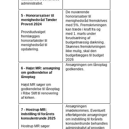
administrativt.
De nuværende
5 - Honorarsatser til
honorarsatser til
menighedsråd Tønder
menighedsråd fremskrives
Provsti 2024
med 5%. Fremskrivningen
kan træde i kraft fra og
Provstiudvalget
med 1. marts under
fremlægges
forudsætning af
honorartakster til
budgetmæssig dækning.
menighedsråd til
Skønnes fremskrivningen
opdatering.
ikke mulig, skal den
budgetlægges til budget
2026
Ansøgningen om lånoptag
6 - Højst MR: ansøgning
godkendes.
om godkendelse af
lånoptag
Højst MR søger om
godkendelse til lånoptag
i Ribe Stift til renovering
af kirken.
Ansøgningen
7 - Hostrup MR:
imødekommes. Eventuelt
indstilling til forårets
efterfølgende ansøgninger
konsulentrunde 2025
om indstilling til forårets
konsulentrunde behandles
Hostrup MR søger
administrativt af provsten