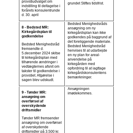
provstiudvalget om
grundet Stiftes tidsfrist.
indstilling til deltagelse i
forårets konsulentrunde
d. 30. april
Bedsted Menighedsråds
8 - Bedsted MR:
ansøgning om ny
Kirkegårdsplan til
kirkegårdsplan kan ikke
godkendelse
godkendes på baggrund af
det foreliggende materiale.
Bedsted Menighedsråd
Bedsted Menighedsråd
fremsendte d.
henvises til at udarbejde
5.december 2024 skitse
en ny plan for areal-
til kirkegårdsplan med
anvendelse på
tilhørende ændringer i
kirkegården med
vedtægternes afsnit om
opfordring til at iagttage
takster til godkendelse i
kirkegårdskonsulentens
provstiet. Afgørelse i
bemærkninger.
sagen blev udskudt.
Ansøgningen
9 - Tønder MR:
imødekommes.
ansøgning om
overførsel af
overskydende
driftsmidler
Tønder MR fremsender
ansøgning om overførsel
af overskydende
driftsmidler på 3.500 kr.