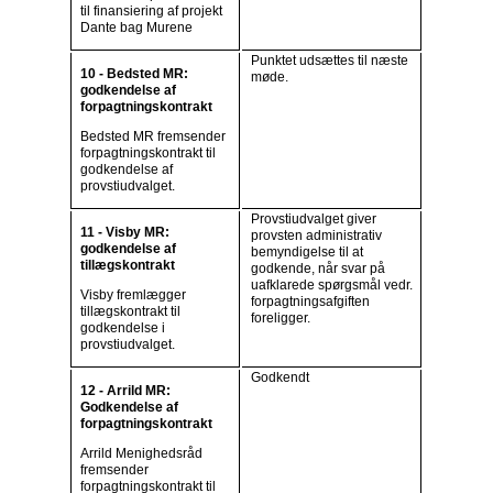
til finansiering af projekt
Dante bag Murene
Punktet udsættes til næste
10 - Bedsted MR:
møde.
godkendelse af
forpagtningskontrakt
Bedsted MR fremsender
forpagtningskontrakt til
godkendelse af
provstiudvalget.
Provstiudvalget giver
11 - Visby MR:
provsten administrativ
godkendelse af
bemyndigelse til at
tillægskontrakt
godkende, når svar på
uafklarede spørgsmål vedr.
Visby fremlægger
forpagtningsafgiften
tillægskontrakt til
foreligger.
godkendelse i
provstiudvalget.
Godkendt
12 - Arrild MR:
Godkendelse af
forpagtningskontrakt
Arrild Menighedsråd
fremsender
forpagtningskontrakt til