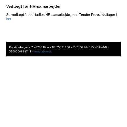
Vedtægt for HR-samarbejder
Se vedtægt for det fælles HR-samarbejde, som Tønder Provsti deltager i,
her
Korsbrødregade 7 - 6760 Ribe - Tlf. 75421800 - CVR. 57244615 - EAN-NR:
5798000818743 -
kmrib(a)km·dk