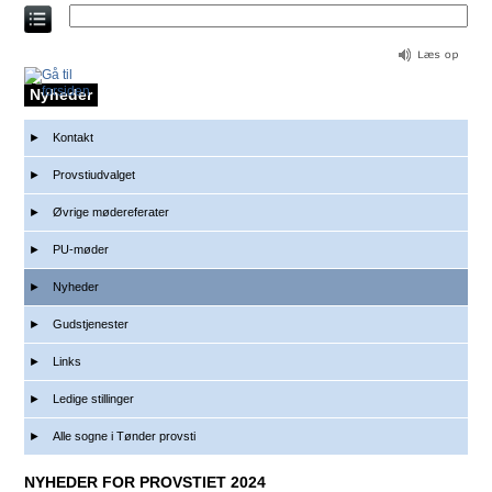
Direkte
til
indholdet
Nyheder
Kontakt
Provstiudvalget
Øvrige mødereferater
PU-møder
Nyheder
Gudstjenester
Links
Ledige stillinger
Alle sogne i Tønder provsti
NYHEDER FOR PROVSTIET 2024