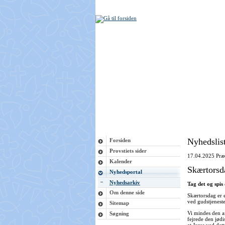
Nyhedslis
Forsiden
Provstiets sider
17.04.2025
Præ
Kalender
Skærtorsd
Nyhedsportal
Nyhedsarkiv
Tag det og spis 
Om denne side
Skærtorsdag er 
ved gudstjeneste
Sitemap
Vi mindes den af
Søgning
fejrede den jød