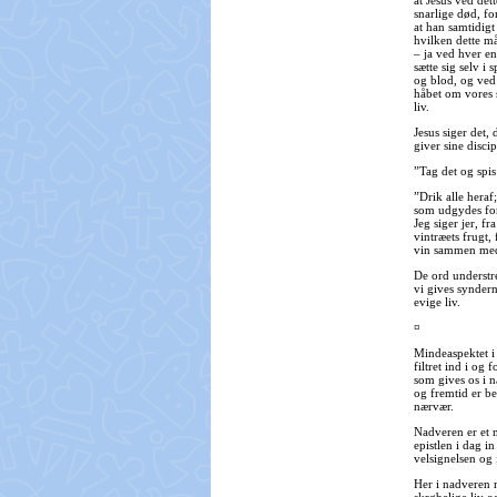
at Jesus ved det
snarlige død, fo
at han samtidig
hvilken dette mål
– ja ved hver en
sætte sig selv i s
og blod, og ved
håbet om vores 
liv.
Jesus siger det,
giver sine discip
”Tag det og spis
”Drik alle heraf
som udgydes for
Jeg siger jer, fr
vintræets frugt,
vin sammen med 
De ord understre
vi gives synder
evige liv.
¤
Mindeaspektet i
filtret ind i og 
som gives os i 
og fremtid er be
nærvær.
Nadveren er et m
epistlen i dag 
velsignelsen og
Her i nadveren 