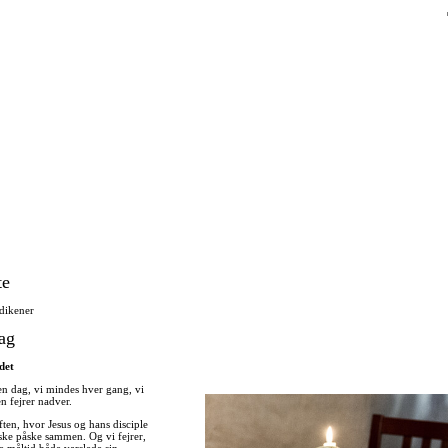
Direkte
til
indholdet
te
dikener
ag
det
en dag, vi mindes hver gang, vi
n fejrer nadver.
ten, hvor Jesus og hans disciple
iske påske sammen. Og vi fejrer,