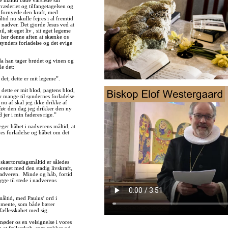
te måltid både varslede sin
rræderiet og tilfangetagelsen og
t fornyede den kraft, med
tid nu skulle fejres i al fremtid
 nadver. Det gjorde Jesus ved at
pil, sit eget liv , sit eget legeme
 her denne aften at skænke os
synders forladelse og det evige
 da han tager brødet og vinen og
le det:
 det; dette er mit legeme”.
; dette er mit blod, pagtens blod,
 mange til syndernes forladelse.
a nu af skal jeg ikke drikke af
 før den dag jeg drikker den ny
jer i min faderes rige.”
ger håbet i nadverens måltid, at
nes forladelse og håbet om det
 skærtorsdagsmåltid er således
forenet med den stadig livskraft,
nadveren. Minde og håb, fortid
gge til stede i nadverens
åltid, med Paulus’ ord i
in mente, som både bærer
 fællesskabet med sig.
møder os en velsignelse i vores