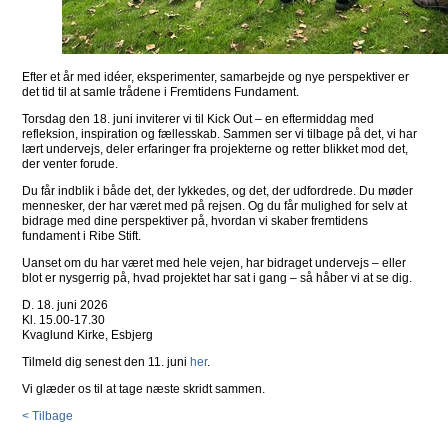
Efter et år med idéer, eksperimenter, samarbejde og nye perspektiver er
det tid til at samle trådene i Fremtidens Fundament.
Torsdag den 18. juni inviterer vi til Kick Out – en eftermiddag med
refleksion, inspiration og fællesskab. Sammen ser vi tilbage på det, vi har
lært undervejs, deler erfaringer fra projekterne og retter blikket mod det,
der venter forude.
Du får indblik i både det, der lykkedes, og det, der udfordrede. Du møder
mennesker, der har været med på rejsen. Og du får mulighed for selv at
bidrage med dine perspektiver på, hvordan vi skaber fremtidens
fundament i Ribe Stift.
Uanset om du har været med hele vejen, har bidraget undervejs – eller
blot er nysgerrig på, hvad projektet har sat i gang – så håber vi at se dig.
D. 18. juni 2026
Kl. 15.00-17.30
Kvaglund Kirke, Esbjerg
Tilmeld dig senest den 11. juni
her
.
Vi glæder os til at tage næste skridt sammen.
< Tilbage