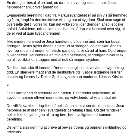
En dreng er besat af en ånd; en dæmon hiver og slider i ham. Jesus
helbreder ham, driver ånden ud.
Evangeliets beretning i dag fra Markusevangeliet er på sin vis så fremmed
og fjern, langt fra den forståelse vi i dag har af sygdom. Skal man søge at
oversætte det til vores tid, kan det virke som lider drengen af epileptiske
anfald. Anfaldene, når de kommer, har en sådan voldsomhed over sig, at
de er ved at tage livet af drengen.
Ikke mindre fremmed er Jesu håndtering af denne ånd, som har besat
drengen. Jesus byder ånden at fare ud af drengen, og det sker. Ånden
river og slider i drengen en sidste gang og farer så ud af ham. Og drengen
bliver befriet. Det centrale er imidlertid befrielsen, at drengen bliver rask,
og at livet ikke kan lægges ned af nok så megen sygdom.
Det budskab står til troende. Der er en magt, som overvinder sygdom og
død. En stærkere magt end de destruktive og livsødelæggende kræfter i
os selv og i vores liv. Det er Gud selv, som han møder os i Jesus Kristus.
¤
Guds kærlighed er stærkere end døden. Det gælder velvidende, at
sygdom rammer ethvert menneske, og velvidende, at vi alle skal dø.
Det vilkår svækker dog ikke håbet, sådan som vi ser det realiseret i Jesu
helbredelse af drengen i evangeliets beretning i dag. Og det mindsker
heller ikke betydningen af tro og bøn, hører vi ligeledes i samme
beretning.
Det er halsløs gerning at prøve at bevise troens og bønnens gyldighed og
relevans.