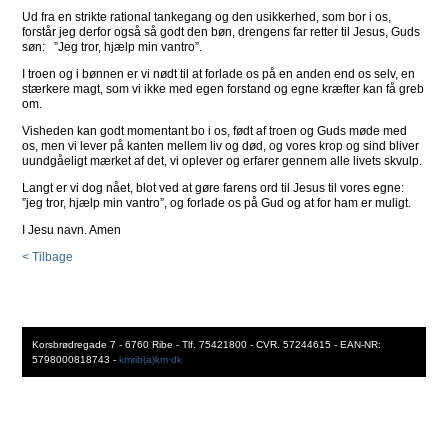
Ud fra en strikte rational tankegang og den usikkerhed, som bor i os,
forstår jeg derfor også så godt den bøn, drengens far retter til Jesus, Guds
søn: ”Jeg tror, hjælp min vantro”.
I troen og i bønnen er vi nødt til at forlade os på en anden end os selv, en
stærkere magt, som vi ikke med egen forstand og egne kræfter kan få greb
om.
Visheden kan godt momentant bo i os, født af troen og Guds møde med
os, men vi lever på kanten mellem liv og død, og vores krop og sind bliver
uundgåeligt mærket af det, vi oplever og erfarer gennem alle livets skvulp.
Langt er vi dog nået, blot ved at gøre farens ord til Jesus til vores egne:
”jeg tror, hjælp min vantro”, og forlade os på Gud og at for ham er muligt.
I Jesu navn. Amen
< Tilbage
Korsbrødregade 7 - 6760 Ribe - Tlf. 75421800 - CVR. 57244615 - EAN-NR:
5798000818743 -
kmrib(a)km·dk