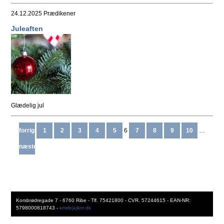
24.12.2025
Prædikener
Juleaften
Glædelig jul
forrige
1
2
3
4
5
6
7
8
9
10
…
næste
Korsbrødregade 7 - 6760 Ribe - Tlf. 75421800 - CVR. 57244615 - EAN-NR:
5798000818743 -
kmrib(a)km·dk