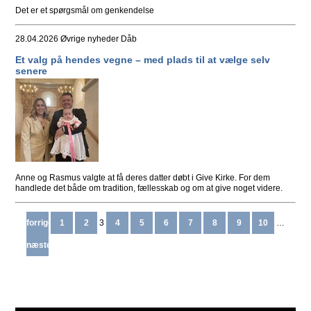
Det er et spørgsmål om genkendelse
28.04.2026
Øvrige nyheder Dåb
Et valg på hendes vegne – med plads til at vælge selv
senere
Anne og Rasmus valgte at få deres datter døbt i Give Kirke. For dem
handlede det både om tradition, fællesskab og om at give noget videre.
forrige
1
2
3
4
5
6
7
8
9
10
…
næste