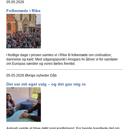
05.05.2026
Folkemøde i Ribe
I festlige dage i pinsen samles vi i Ribe til folkemøde om civilisation,
dannelse og kald. Med udgangspunkt i Ansgars liv åbner vi for samtaler
om Europas værdier og vores fælles fremtid.
05.05.2026
Øvrige nyheder Dåb
Det var mit eget valg – og det gav mig ro
Aaliyah valgte at blive døbt som konfirmand. For hende handlede det om