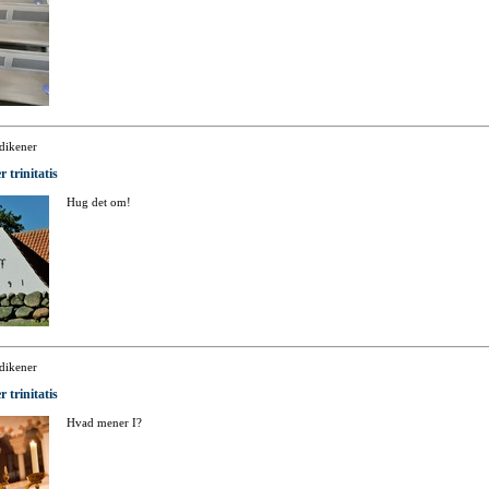
dikener
r trinitatis
Hug det om!
dikener
r trinitatis
Hvad mener I?