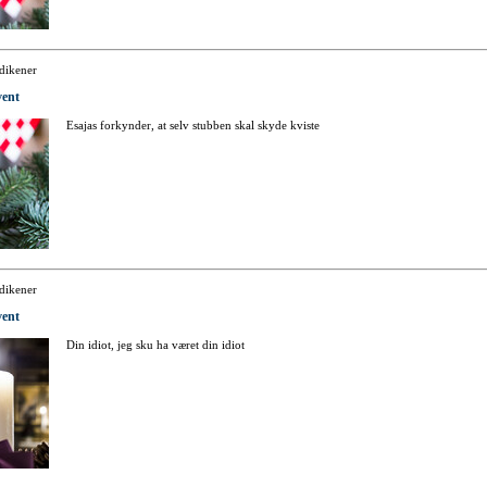
dikener
vent
Esajas forkynder, at selv stubben skal skyde kviste
dikener
vent
Din idiot, jeg sku ha været din idiot