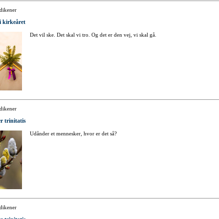
dikener
i kirkeåret
Det vil ske. Det skal vi tro. Og det er den vej, vi skal gå.
dikener
r trinitatis
Udånder et mennesker, hvor er det så?
dikener