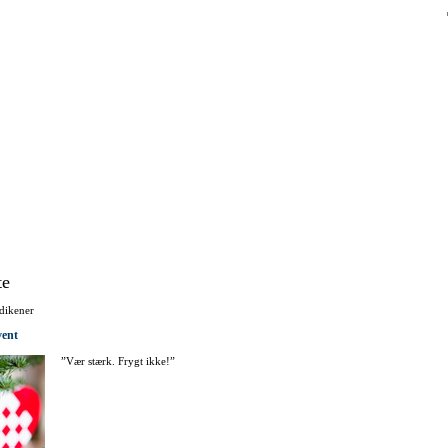
Direkte
til
indholdet
te
dikener
vent
”Vær stærk. Frygt ikke!”