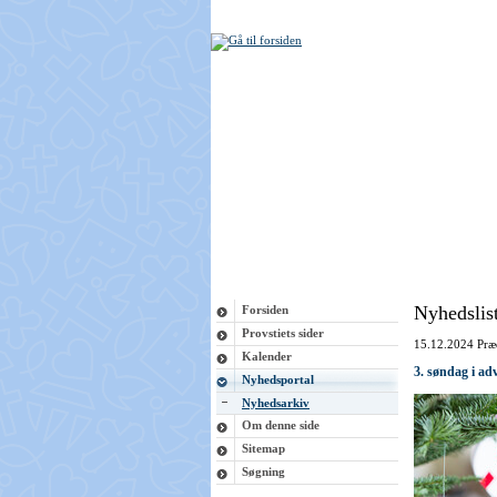
Nyhedslis
Forsiden
Provstiets sider
15.12.2024
Præ
Kalender
3. søndag i ad
Nyhedsportal
Nyhedsarkiv
Om denne side
Sitemap
Søgning