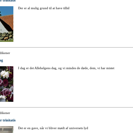
r trinitatis
Der er al mulig grund til at have tillid
dikener
ag
I dag er det Allehelgens dag, og vi mindes de døde, dem, vi har mistet
dikener
r trinitatis
Det er en gave, når vi bliver mødt af universets lyd